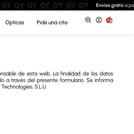
OY
OY
OY
OY
OY
OY
OY
Envíos gratis
a part
0
Opticas
Pide una cita
nsable de esta web. La finalidad de los datos
do a través del presente formulario. Se informa
Technologies, S.L.U.