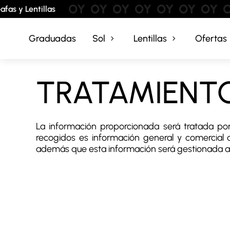
OY
OY
OY
OY
OY
OY
OY
O
as y Lentillas
Graduadas
Sol
Lentillas
Ofertas
TRATAMIENT
La información proporcionada será tratada po
recogidos es información general y comercial a
además que esta información será gestionada a 