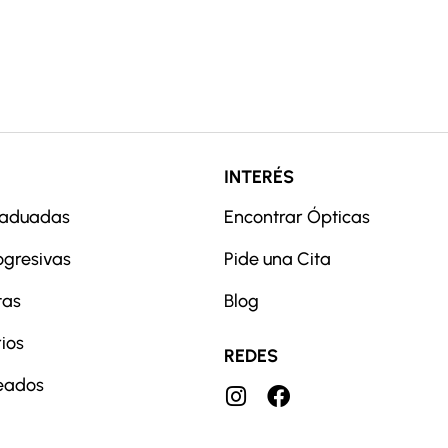
INTERÉS
raduadas
Encontrar Ópticas
ogresivas
Pide una Cita
tas
Blog
ios
REDES
eados