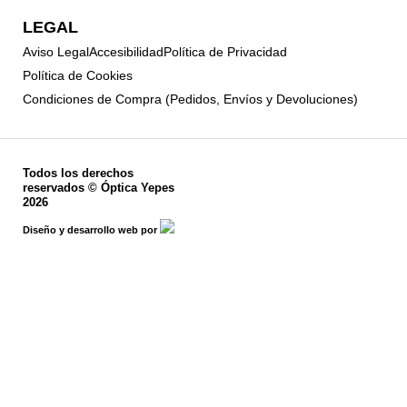
LEGAL
Aviso Legal
Accesibilidad
Política de Privacidad
Política de Cookies
Condiciones de Compra (Pedidos, Envíos y Devoluciones)
Todos los derechos
reservados ©
Óptica Yepes
2026
Diseño y desarrollo web por