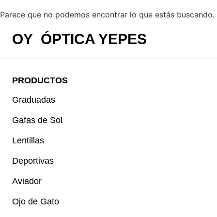
Parece que no podemos encontrar lo que estás buscando.
OY
ÓPTICA YEPES
PRODUCTOS
Graduadas
Gafas de Sol
Lentillas
Deportivas
Aviador
Ojo de Gato