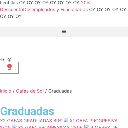
Lentillas
OY
OY
OY
OY
OY
OY
OY
OY
20%
Descuento
Desempleados y Funcionarios
OY
OY
OY
OY
OY
OY
OY
OY
0
Inicio
/
Gafas de Sol
/ Graduadas
Graduadas
X2 GAFAS GRADUADAS
80€
X1 GAFA PROGRESIVA
170€
X2 GAFA PROGRESIVAS
280€
6 MESES DE