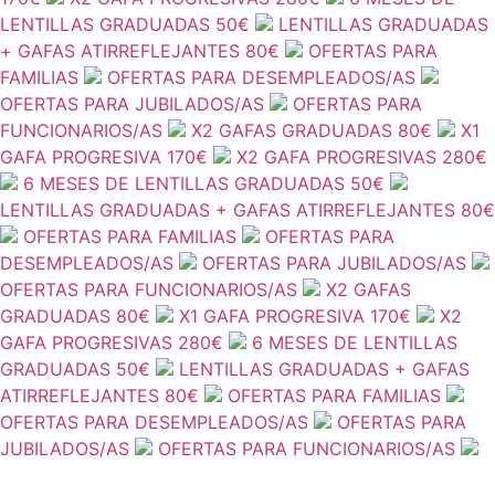
LENTILLAS GRADUADAS
50€
LENTILLAS GRADUADAS
+ GAFAS ATIRREFLEJANTES
80€
OFERTAS PARA
FAMILIAS
OFERTAS PARA
DESEMPLEADOS/AS
OFERTAS PARA
JUBILADOS/AS
OFERTAS PARA
FUNCIONARIOS/AS
X2 GAFAS GRADUADAS
80€
X1
GAFA PROGRESIVA
170€
X2 GAFA PROGRESIVAS
280€
6 MESES DE LENTILLAS GRADUADAS
50€
LENTILLAS GRADUADAS + GAFAS ATIRREFLEJANTES
80€
OFERTAS PARA
FAMILIAS
OFERTAS PARA
DESEMPLEADOS/AS
OFERTAS PARA
JUBILADOS/AS
OFERTAS PARA
FUNCIONARIOS/AS
X2 GAFAS
GRADUADAS
80€
X1 GAFA PROGRESIVA
170€
X2
GAFA PROGRESIVAS
280€
6 MESES DE LENTILLAS
GRADUADAS
50€
LENTILLAS GRADUADAS + GAFAS
ATIRREFLEJANTES
80€
OFERTAS PARA
FAMILIAS
OFERTAS PARA
DESEMPLEADOS/AS
OFERTAS PARA
JUBILADOS/AS
OFERTAS PARA
FUNCIONARIOS/AS