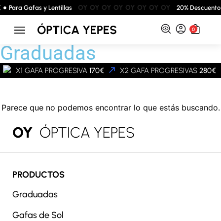
OY
OY
OY
OY
OY
OY
OY
OY
Para Gafas y Lentillas
20% Descuento
Inicio
/
Gafas de Sol
/ Graduadas
0
Graduadas
X1 GAFA PROGRESIVA
170€
X2 GAFA PROGRESIVAS
280€
Parece que no podemos encontrar lo que estás buscando.
OY
ÓPTICA YEPES
PRODUCTOS
Graduadas
Gafas de Sol