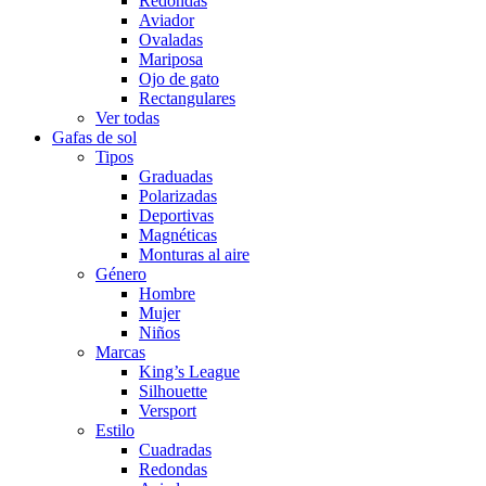
Redondas
Aviador
Ovaladas
Mariposa
Ojo de gato
Rectangulares
Ver todas
Gafas de sol
Tipos
Graduadas
Polarizadas
Deportivas
Magnéticas
Monturas al aire
Género
Hombre
Mujer
Niños
Marcas
King’s League
Silhouette
Versport
Estilo
Cuadradas
Redondas