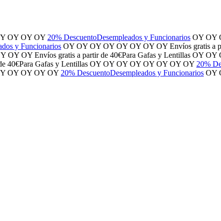
Y
OY
OY
OY
20% Descuento
Desempleados y Funcionarios
OY
OY
dos y Funcionarios
OY
OY
OY
OY
OY
OY
OY
OY
Envíos gratis
a p
OY
OY
OY
Envíos gratis
a partir de 40€
Para Gafas y Lentillas
OY
OY
 de 40€
Para Gafas y Lentillas
OY
OY
OY
OY
OY
OY
OY
OY
20% De
Y
OY
OY
OY
OY
20% Descuento
Desempleados y Funcionarios
OY