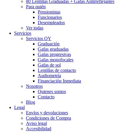
80 Lentillas Graduadas + Gafas Antirreflejantes
Para quién
Pensionistas
Funcionarios
Desempleados
Ver todas
Servicios
Servicios OY
Graduación
Gafas graduadas
Gafas progresivas
Gafas monofocales
Gafas de sol
Lentillas de contacto
Audiometría
Financiación Inmediata
Nosotros
Quienes somos
Contacto
Blog
Legal
Envíos y devoluciones
Condiciones de Compra
Aviso legal
Accesibilidad