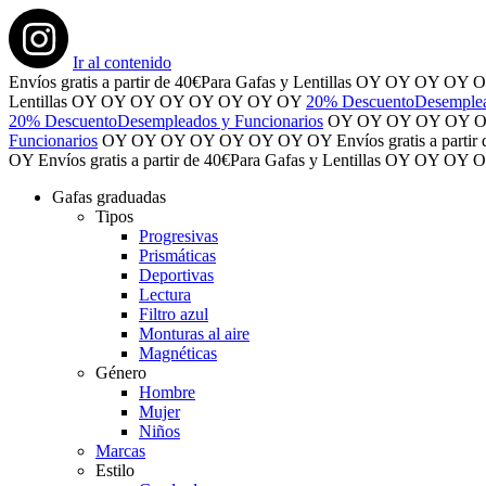
Ir al contenido
Envíos gratis
a partir de 40€
Para Gafas y Lentillas
OY
OY
OY
OY
O
Lentillas
OY
OY
OY
OY
OY
OY
OY
OY
20% Descuento
Desemplea
20% Descuento
Desempleados y Funcionarios
OY
OY
OY
OY
OY
Funcionarios
OY
OY
OY
OY
OY
OY
OY
OY
Envíos gratis
a partir
OY
Envíos gratis
a partir de 40€
Para Gafas y Lentillas
OY
OY
OY
O
Gafas graduadas
Tipos
Progresivas
Prismáticas
Deportivas
Lectura
Filtro azul
Monturas al aire
Magnéticas
Género
Hombre
Mujer
Niños
Marcas
Estilo