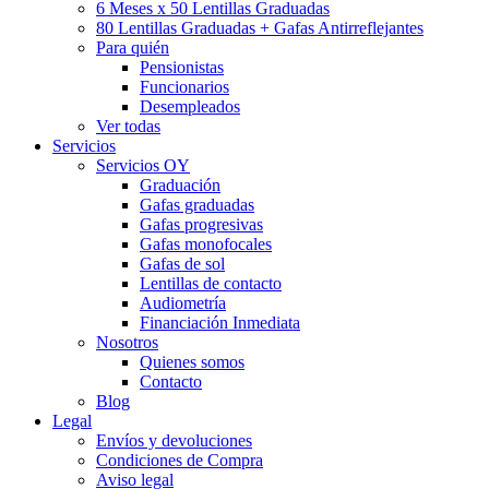
6 Meses x 50 Lentillas Graduadas
80 Lentillas Graduadas + Gafas Antirreflejantes
Para quién
Pensionistas
Funcionarios
Desempleados
Ver todas
Servicios
Servicios OY
Graduación
Gafas graduadas
Gafas progresivas
Gafas monofocales
Gafas de sol
Lentillas de contacto
Audiometría
Financiación Inmediata
Nosotros
Quienes somos
Contacto
Blog
Legal
Envíos y devoluciones
Condiciones de Compra
Aviso legal