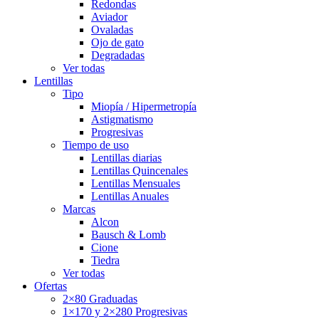
Redondas
Aviador
Ovaladas
Ojo de gato
Degradadas
Ver todas
Lentillas
Tipo
Miopía / Hipermetropía
Astigmatismo
Progresivas
Tiempo de uso
Lentillas diarias
Lentillas Quincenales
Lentillas Mensuales
Lentillas Anuales
Marcas
Alcon
Bausch & Lomb
Cione
Tiedra
Ver todas
Ofertas
2×80 Graduadas
1×170 y 2×280 Progresivas