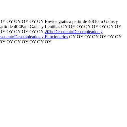
OY
OY
OY
OY
OY
OY
Envíos gratis
a partir de 40€
Para Gafas y
artir de 40€
Para Gafas y Lentillas
OY
OY
OY
OY
OY
OY
OY
OY
OY
OY
OY
OY
OY
OY
20% Descuento
Desempleados y
scuento
Desempleados y Funcionarios
OY
OY
OY
OY
OY
OY
OY
OY
OY
OY
OY
OY
OY
OY