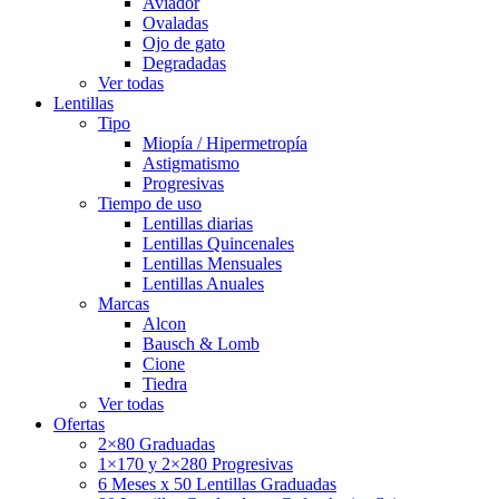
Aviador
Ovaladas
Ojo de gato
Degradadas
Ver todas
Lentillas
Tipo
Miopía / Hipermetropía
Astigmatismo
Progresivas
Tiempo de uso
Lentillas diarias
Lentillas Quincenales
Lentillas Mensuales
Lentillas Anuales
Marcas
Alcon
Bausch & Lomb
Cione
Tiedra
Ver todas
Ofertas
2×80 Graduadas
1×170 y 2×280 Progresivas
6 Meses x 50 Lentillas Graduadas