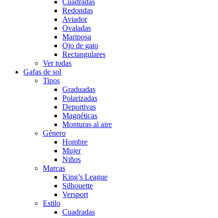
Cuadradas
Redondas
Aviador
Ovaladas
Mariposa
Ojo de gato
Rectangulares
Ver todas
Gafas de sol
Tipos
Graduadas
Polarizadas
Deportivas
Magnéticas
Monturas al aire
Género
Hombre
Mujer
Niños
Marcas
King’s League
Silhouette
Versport
Estilo
Cuadradas