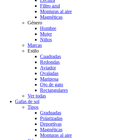
Lectura
Filtro azul
Monturas al aire
Magnéticas
Género
Hombre
Mujer
Niños
Marcas
Estilo
Cuadradas
Redondas
Aviador
Ovaladas
Mariposa
Ojo de gato
Rectangulares
Ver todas
Gafas de sol
Tipos
Graduadas
Polarizadas
Deportivas
Magnéticas
Monturas al aire