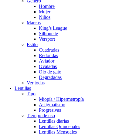
Género
Hombre
Mujer
Niños
Marcas
King’s League
Silhouette
Versport
Estilo
Cuadradas
Redondas
Aviador
Ovaladas
Ojo de gato
Degradadas
Ver todas
Lentillas
Tipo
Miopía / Hipermetropía
Astigmatismo
Progresivas
Tiempo de uso
Lentillas diarias
Lentillas Quincenales
Lentillas Mensuales