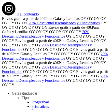
Ir al contenido
Envíos gratis
a partir de 40€
Para Gafas y Lentillas
OY
OY
OY
OY
OY
OY
OY
OY
20% Descuento
Desempleados y Funcionarios
OY
OY
OY
OY
OY
OY
OY
OY
Envíos gratis
a partir de 40€
Para
Gafas y Lentillas
OY
OY
OY
OY
OY
OY
OY
OY
20%
Descuento
Desempleados y Funcionarios
OY
OY
OY
OY
OY
OY
OY
OY
Envíos gratis
a partir de 40€
Para Gafas y Lentillas
OY
OY
OY
OY
OY
OY
OY
OY
20% Descuento
Desempleados y
Funcionarios
OY
OY
OY
OY
OY
OY
OY
OY
Envíos gratis
a partir
de 40€
Para Gafas y Lentillas
OY
OY
OY
OY
OY
OY
OY
OY
20%
Descuento
Desempleados y Funcionarios
OY
OY
OY
OY
OY
OY
OY
OY
Envíos gratis
a partir de 40€
Para Gafas y Lentillas
OY
OY
OY
OY
OY
OY
OY
OY
20% Descuento
Desempleados y
Funcionarios
OY
OY
OY
OY
OY
OY
OY
OY
Envíos gratis
a partir
de 40€
Para Gafas y Lentillas
OY
OY
OY
OY
OY
OY
OY
OY
20%
Descuento
Desempleados y Funcionarios
OY
OY
OY
OY
OY
OY
OY
OY
Gafas graduadas
Tipos
Progresivas
Prismáticas