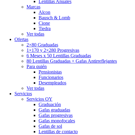
Lentillas Anuales
Marcas
Alcon
Bausch & Lomb
Cione
Tiedra
Ver todas
Ofertas
2×80 Graduadas
1×170 y 2×280 Progresivas
6 Meses x 50 Lentillas Graduadas
80 Lentillas Graduadas + Gafas Antirreflejantes
Para quién
Pensionistas
Funcionarios
Desempleados
Ver todas
Servicios
Servicios OY
Graduación
Gafas graduadas
Gafas progresivas
Gafas monofocales
Gafas de sol
Lentillas de contacto