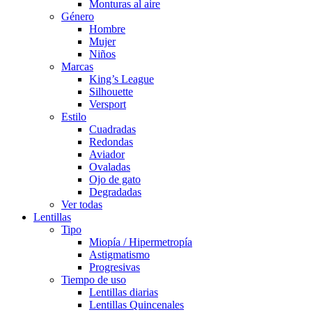
Monturas al aire
Género
Hombre
Mujer
Niños
Marcas
King’s League
Silhouette
Versport
Estilo
Cuadradas
Redondas
Aviador
Ovaladas
Ojo de gato
Degradadas
Ver todas
Lentillas
Tipo
Miopía / Hipermetropía
Astigmatismo
Progresivas
Tiempo de uso
Lentillas diarias
Lentillas Quincenales