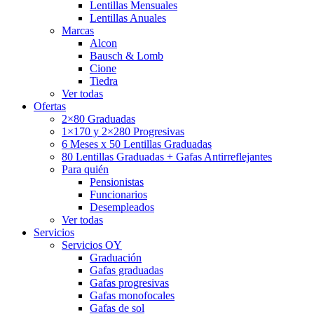
Lentillas Mensuales
Lentillas Anuales
Marcas
Alcon
Bausch & Lomb
Cione
Tiedra
Ver todas
Ofertas
2×80 Graduadas
1×170 y 2×280 Progresivas
6 Meses x 50 Lentillas Graduadas
80 Lentillas Graduadas + Gafas Antirreflejantes
Para quién
Pensionistas
Funcionarios
Desempleados
Ver todas
Servicios
Servicios OY
Graduación
Gafas graduadas
Gafas progresivas
Gafas monofocales
Gafas de sol