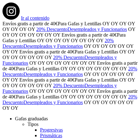
Ir al contenido
Envíos gratis
a partir de 40€
Para Gafas y Lentillas
OY
OY
OY
OY
OY
OY
OY
OY
20% Descuento
Desempleados y Funcionarios
OY
OY
OY
OY
OY
OY
OY
OY
Envíos gratis
a partir de 40€
Para
Gafas y Lentillas
OY
OY
OY
OY
OY
OY
OY
OY
20%
Descuento
Desempleados y Funcionarios
OY
OY
OY
OY
OY
OY
OY
OY
Envíos gratis
a partir de 40€
Para Gafas y Lentillas
OY
OY
OY
OY
OY
OY
OY
OY
20% Descuento
Desempleados y
Funcionarios
OY
OY
OY
OY
OY
OY
OY
OY
Envíos gratis
a partir
de 40€
Para Gafas y Lentillas
OY
OY
OY
OY
OY
OY
OY
OY
20%
Descuento
Desempleados y Funcionarios
OY
OY
OY
OY
OY
OY
OY
OY
Envíos gratis
a partir de 40€
Para Gafas y Lentillas
OY
OY
OY
OY
OY
OY
OY
OY
20% Descuento
Desempleados y
Funcionarios
OY
OY
OY
OY
OY
OY
OY
OY
Envíos gratis
a partir
de 40€
Para Gafas y Lentillas
OY
OY
OY
OY
OY
OY
OY
OY
20%
Descuento
Desempleados y Funcionarios
OY
OY
OY
OY
OY
OY
OY
OY
Gafas graduadas
Tipos
Progresivas
Prismáticas