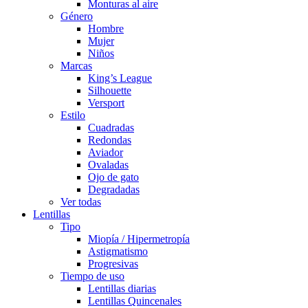
Monturas al aire
Género
Hombre
Mujer
Niños
Marcas
King’s League
Silhouette
Versport
Estilo
Cuadradas
Redondas
Aviador
Ovaladas
Ojo de gato
Degradadas
Ver todas
Lentillas
Tipo
Miopía / Hipermetropía
Astigmatismo
Progresivas
Tiempo de uso
Lentillas diarias
Lentillas Quincenales