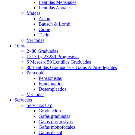
Lentillas Mensuales
Lentillas Anuales
Marcas
Alcon
Bausch & Lomb
Cione
Tiedra
Ver todas
Ofertas
2×80 Graduadas
1×170 y 2×280 Progresivas
6 Meses x 50 Lentillas Graduadas
80 Lentillas Graduadas + Gafas Antirreflejantes
Para quién
Pensionistas
Funcionarios
Desempleados
Ver todas
Servicios
Servicios OY
Graduación
Gafas graduadas
Gafas progresivas
Gafas monofocales
Gafas de sol