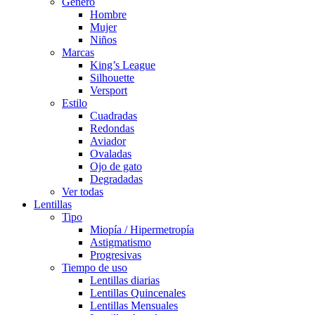
Género
Hombre
Mujer
Niños
Marcas
King’s League
Silhouette
Versport
Estilo
Cuadradas
Redondas
Aviador
Ovaladas
Ojo de gato
Degradadas
Ver todas
Lentillas
Tipo
Miopía / Hipermetropía
Astigmatismo
Progresivas
Tiempo de uso
Lentillas diarias
Lentillas Quincenales
Lentillas Mensuales