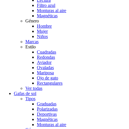
Lectura
Filtro azul
Monturas al aire
Magnéticas
Género
Hombre
Mujer
Niños
Marcas
Estilo
Cuadradas
Redondas
Aviador
Ovaladas
Mariposa
Ojo de gato
Rectangulares
Ver todas
Gafas de sol
Tipos
Graduadas
Polarizadas
Deportivas
Magnéticas
Monturas al aire