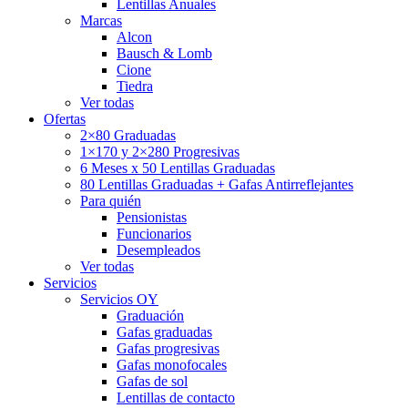
Lentillas Anuales
Marcas
Alcon
Bausch & Lomb
Cione
Tiedra
Ver todas
Ofertas
2×80 Graduadas
1×170 y 2×280 Progresivas
6 Meses x 50 Lentillas Graduadas
80 Lentillas Graduadas + Gafas Antirreflejantes
Para quién
Pensionistas
Funcionarios
Desempleados
Ver todas
Servicios
Servicios OY
Graduación
Gafas graduadas
Gafas progresivas
Gafas monofocales
Gafas de sol
Lentillas de contacto