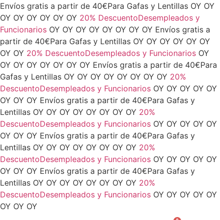
Envíos gratis
a partir de 40€
Para Gafas y Lentillas
OY
OY
OY
OY
OY
OY
OY
OY
20% Descuento
Desempleados y
Funcionarios
OY
OY
OY
OY
OY
OY
OY
OY
Envíos gratis
a
partir de 40€
Para Gafas y Lentillas
OY
OY
OY
OY
OY
OY
OY
OY
20% Descuento
Desempleados y Funcionarios
OY
OY
OY
OY
OY
OY
OY
OY
Envíos gratis
a partir de 40€
Para
Gafas y Lentillas
OY
OY
OY
OY
OY
OY
OY
OY
20%
Descuento
Desempleados y Funcionarios
OY
OY
OY
OY
OY
INICIO
/
MARCAS
/ GUESS
OY
OY
OY
Envíos gratis
a partir de 40€
Para Gafas y
Lentillas
OY
OY
OY
OY
OY
OY
OY
OY
20%
GUESS
Descuento
Desempleados y Funcionarios
OY
OY
OY
OY
OY
OY
OY
OY
Envíos gratis
a partir de 40€
Para Gafas y
X2 GAFAS GRADUADAS
80€
X1 GAFA PROGRESIVA
Lentillas
OY
OY
OY
OY
OY
OY
OY
OY
20%
170€
X2 GAFA PROGRESIVAS
280€
6 MESES DE
Descuento
Desempleados y Funcionarios
OY
OY
OY
OY
OY
LENTILLAS GRADUADAS
50€
LENTILLAS GRADUADAS
OY
OY
OY
Envíos gratis
a partir de 40€
Para Gafas y
+ GAFAS ATIRREFLEJANTES
80€
OFERTAS PARA
Lentillas
OY
OY
OY
OY
OY
OY
OY
OY
20%
FAMILIAS
OFERTAS PARA
DESEMPLEADOS/AS
Descuento
Desempleados y Funcionarios
OY
OY
OY
OY
OY
OFERTAS PARA
JUBILADOS/AS
OFERTAS PARA
OY
OY
OY
FUNCIONARIOS/AS
X2 GAFAS GRADUADAS
80€
X1